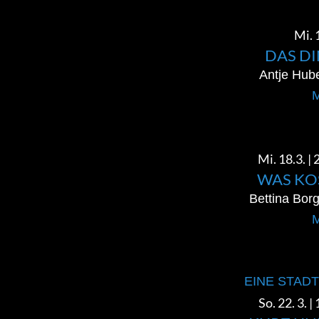
Mi. 
DAS D
Antje Hube
M
Mi. 18.3. |
WAS KO
Bettina Borg
M
EINE STADT
So. 22. 3. 