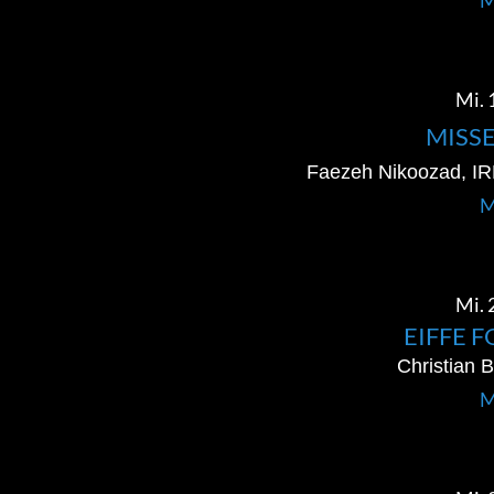
M
Mi. 
MISS
Faezeh Nikoozad, I
M
Mi. 
EIFFE 
Christian 
M