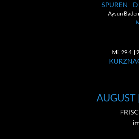
SPUREN - D
Aysun Badems
M
Mi. 29.4. | 
KURZNA
AUGUST 
FRIS
i