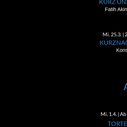
KURZ UN
Fatih Aki
Mi. 25.3. |
KURZNA
Kons
Mi. 1.4. | A
TORT